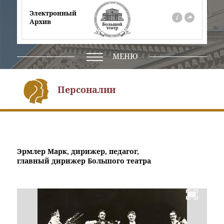
Электронный
Архив
О
На
проекте
сайт
театра
МЕНЮ
Персоналии
Эрмлер Марк, дирижер, педагог,
главный дирижер Большого театра