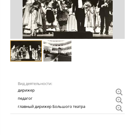
Вид деятельности
дири
дирижер
педаг
педагог
главн
главный дирижер Большого театра
дири
Боль
театр