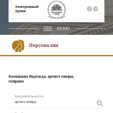
Электронный
Архив
О
На
проекте
сайт
театра
МЕНЮ
Персоналии
Косицына Надежда, артист оперы,
сопрано
Вид деятельности
артис
артист оперы
опер