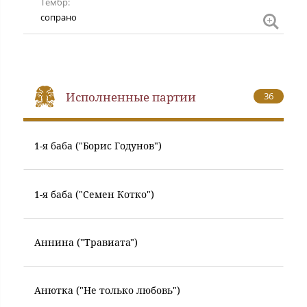
Тембр
сопра
сопрано
Исполненные партии
36
1-я баба ("Борис Годунов")
1-я баба ("Семен Котко")
Аннина ("Травиата")
Анютка ("Не только любовь")