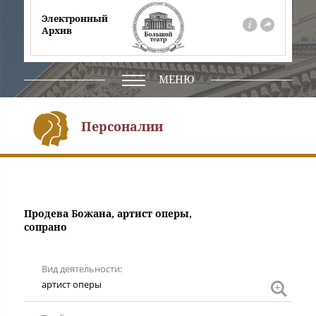
Электронный
Архив
О
На
проекте
сайт
театра
МЕНЮ
Персоналии
Продева Божана, артист оперы,
сопрано
Вид деятельности
артис
артист оперы
опер