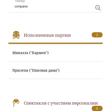
Тембр
сопра
сопрано
Исполненные партии
2
Микаэла ("Кармен")
Прилепа ("Пиковая дама")
Спектакли с участием персоналии
6