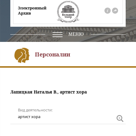
Электронный
Архив
О
На
проекте
сайт
театра
МЕНЮ
Персоналии
Лапицкая Наталья В., артист хора
Вид деятельности
артис
артист хора
хора