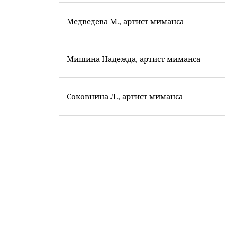
Медведева М., артист миманса
Мишина Надежда, артист миманса
Соковнина Л., артист миманса