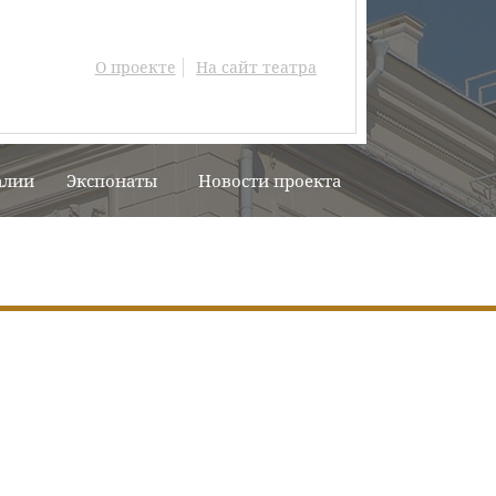
О проекте
На сайт театра
алии
Экспонаты
Новости проекта