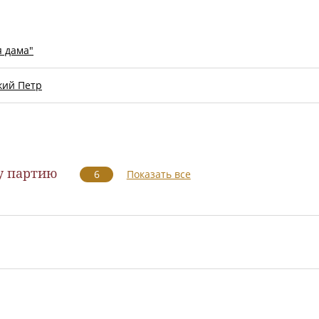
я дама"
кий Петр
у партию
6
Показать все